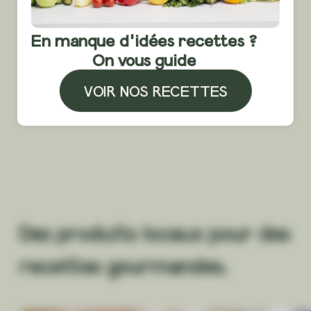
En manque d'idées recettes ?
On vous guide
Portes ouvertes
VOIR NOS RECETTES
Des produits locaux pour des
recettes gourmandes.