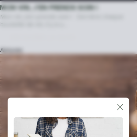
MON VIN, J’EN PRENDS SOIN !
Mon vin, j’en prends soin ! Derrière chaque
bouteille de vin, il y a u…
DÉCOUVRIR LA SUITE
Astuces