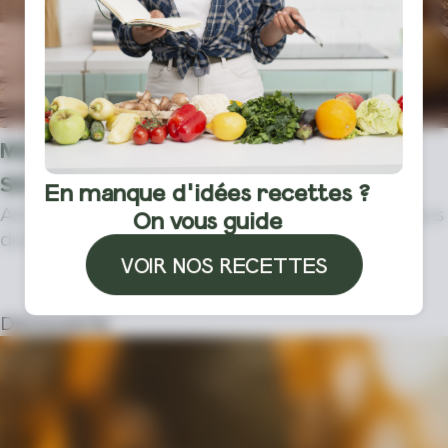
MES POMMES DE TERRE GERMENT, AU
SECOURS !
En manque d'idées recettes ?
Aïe, vos pommes de terre germent ! Je vais vous
On vous guide
donner quelques conseils pour q…
VOIR NOS RECETTES
DÉCOUVRIR LA SUITE
Découverte