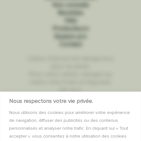
Nos conseils
Recettes
FAQ
Producteurs
Espace pro
Contact
L'abus d'alcool est dangereux
pour la santé.
Pour votre santé, mangez au
moins cinq fruits et légumes
par jour.
Nous respectons votre vie privée.
Mentions légales
Nous utilisons des cookies pour améliorer votre expérience
Politique de confidentialité
de navigation, diffuser des publicités ou des contenus
personnalisés et analyser notre trafic. En cliquant sur « Tout
accepter », vous consentez à notre utilisation des cookies.