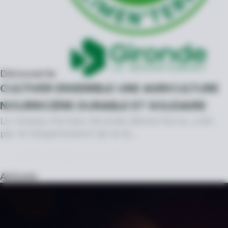
Découverte
CULTIVER ENSEMBLE UNE AGRICULTURE
NOURRICIÈRE DURABLE ET SOLIDAIRE
Le réseau Fermes Gironde Alimen’terre, créé
par le Département de la Gi…
DÉCOUVRIR LA SUITE
Astuces