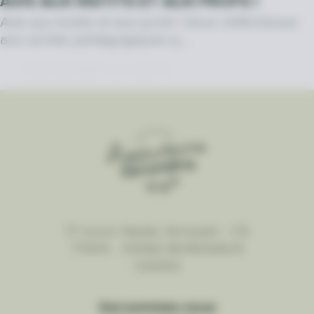
AVIS AUX INSTITS ET AUX PROFS !
Avis aux instits et aux profs ! Vous réfléchissez
aux sorties pédagogiques q…
DÉCOUVRIR LA SUITE
17 cours Xavier Arnozan - CS
71305 - 33082 BORDEAUX
CEDEX
Qui sommes-nous