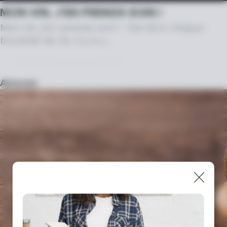
MON VIN, J’EN PRENDS SOIN !
Mon vin, j’en prends soin ! Derrière chaque
bouteille de vin, il y a u…
DÉCOUVRIR LA SUITE
Astuces