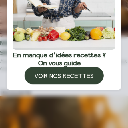
MES POMMES DE TERRE GERMENT, AU
SECOURS !
En manque d'idées recettes ?
Aïe, vos pommes de terre germent ! Je vais vous
On vous guide
donner quelques conseils pour q…
VOIR NOS RECETTES
DÉCOUVRIR LA SUITE
Découverte