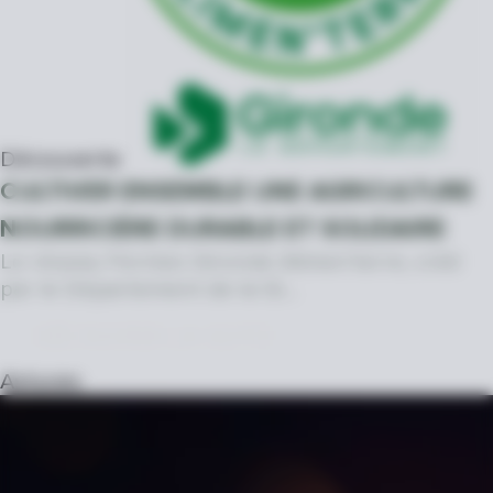
Découverte
CULTIVER ENSEMBLE UNE AGRICULTURE
NOURRICIÈRE DURABLE ET SOLIDAIRE
Le réseau Fermes Gironde Alimen’terre, créé
par le Département de la Gi…
DÉCOUVRIR LA SUITE
Astuces