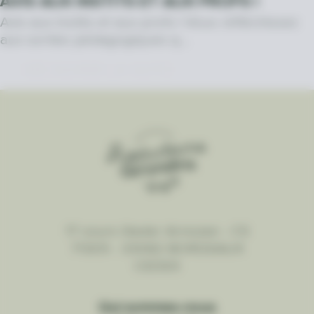
AVIS AUX INSTITS ET AUX PROFS !
Avis aux instits et aux profs ! Vous réfléchissez
aux sorties pédagogiques q…
DÉCOUVRIR LA SUITE
17 cours Xavier Arnozan - CS
71305 - 33082 BORDEAUX
CEDEX
Qui sommes-nous