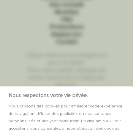
Nos conseils
Recettes
FAQ
Producteurs
Espace pro
Contact
L'abus d'alcool est dangereux
pour la santé.
Pour votre santé, mangez au
moins cinq fruits et légumes
par jour.
Nous respectons votre vie privée.
Mentions légales
Nous utilisons des cookies pour améliorer votre expérience
Politique de confidentialité
de navigation, diffuser des publicités ou des contenus
personnalisés et analyser notre trafic. En cliquant sur « Tout
accepter », vous consentez à notre utilisation des cookies.